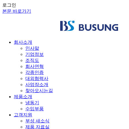
로그인
본문 바로가기
회사소개
인사말
기업정보
조직도
회사연혁
각종인증
대외협력사
사업장소개
찾아오시는길
제품소개
냉동기
수입부품
고객지원
부성 새소식
제품 자료실