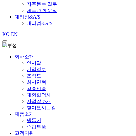
자주묻는 질문
제품관련 문의
대리점&A/S
대리점&A/S
KO
EN
회사소개
인사말
기업정보
조직도
회사연혁
각종인증
대외협력사
사업장소개
찾아오시는길
제품소개
냉동기
수입부품
고객지원